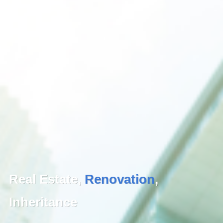
Real Estate,
Renovation
,
Inheritance